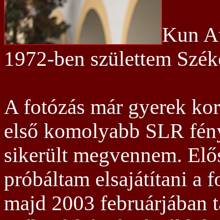
Kun At
1972-ben születtem Szék
A fotózás már gyerek kor
első komolyabb SLR fén
sikerült megvennem. Elő
próbáltam elsajátítani a fo
majd 2003 februárjában t