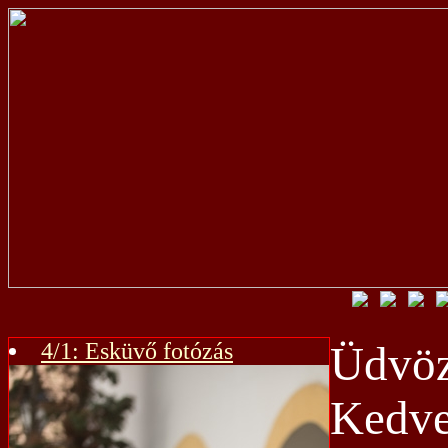
4/1: Esküvő fotózás
Üdvö
Kedve