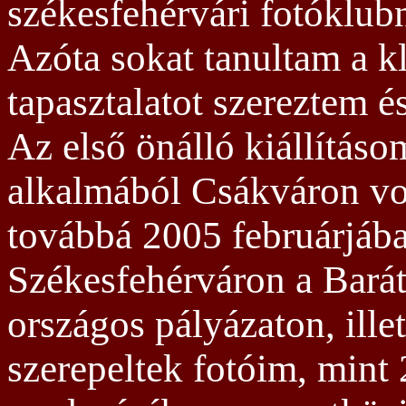
székesfehérvári fotóklub
4/2: Portré és modell
4/3: Tárgyfotózás
Azóta sokat tanultam a k
4/4: Enteriör fotózás
tapasztalatot szereztem é
Az első önálló kiállításo
alkalmából Csákváron vo
továbbá 2005 februárjáb
Székesfehérváron a Bará
országos pályázaton, illet
szerepeltek fotóim, mint